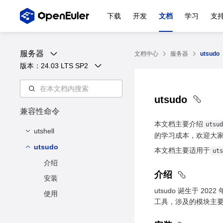
下载
开发
文档
学习
支
服务器
文档中心
服务器
utsudo
版本：
24.03 LTS SP2
utsudo
兼容性命令
本文档主要介绍
utsud
utshell
的学习成本，欢迎大
utsudo
介绍
本文档主要适用于
uts
安装和卸载
介绍
介绍
使用
安装
utsudo 诞生于 2
使用
工具，涉及的模块主