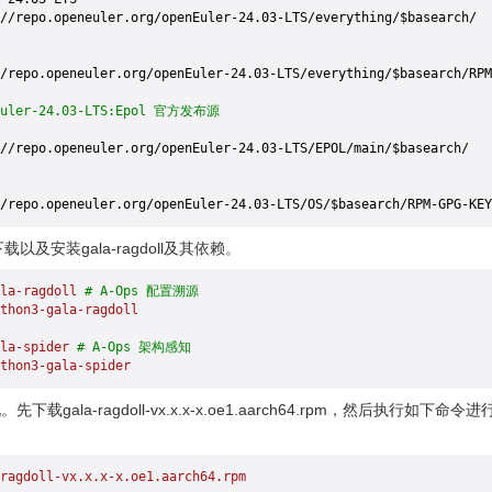
//repo.openeuler.org/openEuler-24.03-LTS/everything/$basearch/ 
/repo.openeuler.org/openEuler-24.03-LTS/everything/$basearch/RPM
Euler-24.03-LTS:Epol 官方发布源
//repo.openeuler.org/openEuler-24.03-LTS/EPOL/main/$basearch/ 
/repo.openeuler.org/openEuler-24.03-LTS/OS/$basearch/RPM-GPG-KEY
及安装gala-ragdoll及其依赖。
la-ragdoll
 # A-Ops 配置溯源
thon3-gala-ragdoll
la-spider
 # A-Ops 架构感知
thon3-gala-spider
下载gala-ragdoll-vx.x.x-x.oe1.aarch64.rpm，然后执行
ragdoll-vx.x.x-x.oe1.aarch64.rpm