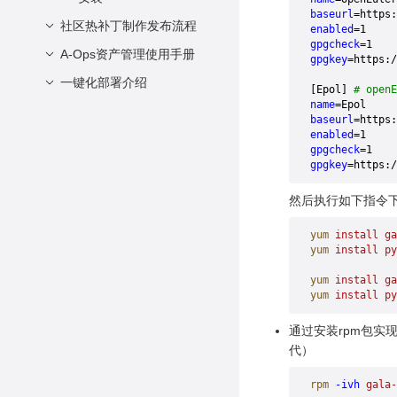
FAQ
baseurl
=https:
4. 漏洞修复
热补丁状态查询和切换
社区热补丁制作发布流程
enabled
=1
gpgcheck
=1
5. 修复任务回滚
热补丁应用
A-Ops资产管理使用手册
制作内核态/用户态热补
gpgkey
=https:/
丁
6. 热补丁移除任务
内核升级前kabi检查
一键化部署介绍
1. 登录
[Epol] 
# open
审阅热补丁
7.定时任务配置
name
=Epol
使用场景说明
2. 纳管集群主机
1. 关闭机器A防火墙
baseurl
=https:
发布热补丁
enabled
=1
3 编辑主机
2. 安装docker docker-
gpgcheck
=1
compose
4 查看主机详情
gpgkey
=https:/
3. 安装aops-vulcanus
然后执行如下指令下载以
aops-tools
4. 执行一键化部署
yum
 install
 ga
yum
 install
 py
yum
 install
 ga
yum
 install
 py
通过安装rpm包实现。先
代）
rpm
 -ivh
 gala-