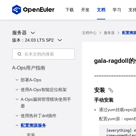
下载
开发
文档
学习
支
服务器
文档中心
服务器
配置溯
版本：
24.03 LTS SP2
gala-ragdo
A-Ops用户指南
=================
部署A-Ops
使用A-Ops智能定位框架
3.1、 资产管理
安装
3.2、 漏洞管理
A-Ops漏洞管理模块使用手
1. 智能定位
手动安装
册
3.3、 配置溯源
2. 配置溯源
通过yum挂载repo
使用热补丁dnf插件
1. 配置repo源
3.4、 异常检测
配置yum源：openEule
2. 漏洞扫描
配置溯源服务
热补丁扫描
3.5、客户端安装
[everything] 
3. 漏洞查看
热补丁状态及转换图
安装
name
=openEuler