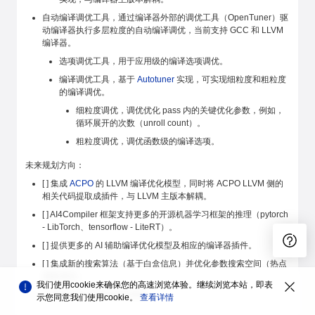
自动编译调优工具，通过编译器外部的调优工具（OpenTuner）驱
动编译器执行多层粒度的自动编译调优，当前支持 GCC 和 LLVM
编译器。
选项调优工具，用于应用级的编译选项调优。
编译调优工具，基于
Autotuner
实现，可实现细粒度和粗粒度
的编译调优。
细粒度调优，调优优化 pass 内的关键优化参数，例如，
循环展开的次数（unroll count）。
粗粒度调优，调优函数级的编译选项。
未来规划方向：
[ ] 集成
ACPO
的 LLVM 编译优化模型，同时将 ACPO LLVM 侧的
相关代码提取成插件，与 LLVM 主版本解耦。
[ ] AI4Compiler 框架支持更多的开源机器学习框架的推理（pytorch
- LibTorch、tensorflow - LiteRT）。
[ ] 提供更多的 AI 辅助编译优化模型及相应的编译器插件。
[ ] 集成新的搜索算法（基于白盒信息）并优化参数搜索空间（热点
函数调优）。
我们使用cookie来确保您的高速浏览体验。继续浏览本站，即表
[ ] 支持 JDK 的编译参数调优。
示您同意我们使用cookie。
查看详情