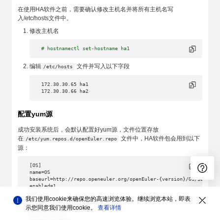
在使用HA软件之前，需要确认修改主机名并将所有主机名写
入/etc/hosts文件中。
修改主机名
# hostnamectl set-hostname ha1
编辑
文件并写入以下字段
/etc/hosts
172.30.30.65 ha1
172.30.30.66 ha2
配置yum源
成功安装系统后，会默认配置好yum源，文件位置存放
在
文件中，HA软件包会用到以下
/etc/yum.repos.d/openEuler.repo
源：
[OS]
name=OS
baseurl=http://repo.openeuler.org/openEuler-{version}/OS/$basear
enabled=1
gpgcheck=1
我们使用cookie来确保您的高速浏览体验。继续浏览本站，即表
gpgkey=http://repo.openeuler.org/openEuler-{version}/OS/$basearc
示您同意我们使用cookie。
查看详情
[everything]