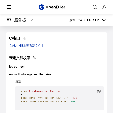
服务器
版本：
24.03 LTS SP2
C接口
在AtomGit上查看源文件
宏定义和枚举
bdev_rw.h
enum libstorage_ns_lba_size
原型
enum
 libstorage_ns_lba_size
{
LIBSTORAGE_NVME_NS_LBA_SIZE_512
 =
 0x9,
LIBSTORAGE_NVME_NS_LBA_SIZE_4K
 =
 0xc
};