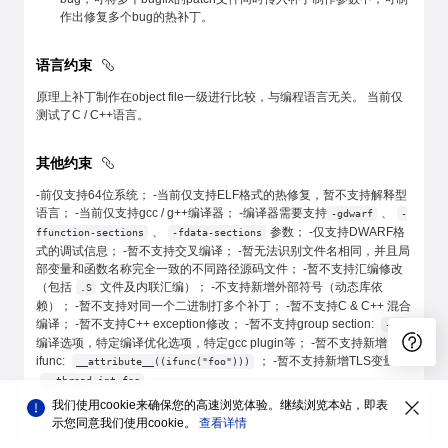
作出修复多个bug的热补丁。
语言约束
原理上补丁制作在object file一级进行比较，与编程语言无关。 当前仅
测试了C / C++语言。
其他约束
-前仅支持64位系统； -当前仅支持ELF格式的热修复，暂不支持解释型
语言； -当前仅支持gcc / g++编译器； -编译器需要支持
、
-gdwarf
-
、
参数； -仅支持DWARF格
ffunction-sections
-fdata-sections
式的调试信息； -暂不支持交叉编译； -暂无法识别文件名相同，并且局
部变量和函数名称完全一致的不同路径源码文件； -暂不支持汇编修改
（包括
文件及内联汇编）； -不支持新增外部符号（动态库依
.S
赖）； -暂不支持对同一个二进制打多个补丁； -暂不支持C & C++ 混合
编译； -暂不支持C++ exception修改； -暂不支持group section:
-g3
编译选项，特定编译优化选项，特定gcc plugin等； -暂不支持新增
ifunc:
； -暂不支持新增TLS变量:
__attribute__((ifunc("foo")))
。
__thread int foo
我们使用cookie来确保您的高速浏览体验。继续浏览本站，即表
示您同意我们使用cookie。
查看详情