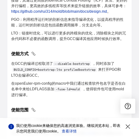
接器，其通过更高效的Identical Comdat Folding （ICF）算法、更好的
并行编程，更高效的多线程库等技术来提升链接的效率，具体可参考：
https://github.com/rui314/mold/blob/main/docs/design.md
。
PGO：利用程序运行时的剖析信息来指导编译优化，以提高程序的性
能，运行时的剖析信息包括函数调用频率，分支走向等。
LTO：链接时优化，可以进行更多的跨模块的优化，消除模块之间的冗
余代码和不必要的函数调用，提升GCC编译其他应用时候执行效率。
使能方式
在GCC的编译过程取消了
，同时添加了
--disable-bootstrap
来打开PGO和
BUILD_CONFIG=bootstrap-lto profiledbootstrap
LTO去编译GCC。
在openEuler-rpm-config的macro中我们通过检查软件包名字是否在白
名单中来给LDFLAGS添加
，使得软件包可使用mold
-fuse-ld=mold
进行编译。
使能范围
打开了PGO、LTO编译的GCC在2503版本上默认使能
我们使用cookie来确保您的高速浏览体验。继续浏览本站，即表
由于mold链接器本身存在一定的功能欠缺（对kernel的不支持，对
示您同意我们使用cookie。
查看详情
linker script支持不完善）我们在2503上使用
白名单
的方式使能mold。