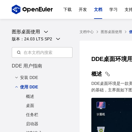
下载
开发
文档
学习
支
图形桌面使用
文档中心
图形桌面使用
使
版本：
24.03 LTS SP2
DDE桌面环境
DDE 用户指南
概述
安装 DDE
DDE桌面环境是一款
使用 DDE
简介
的基础，主界面如下
安装方法
概述
桌面
任务栏
启动器