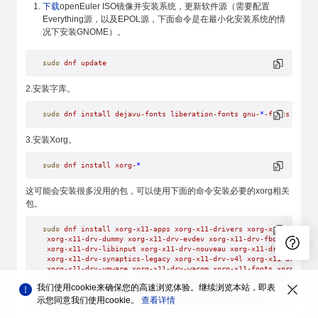
下载
openEuler ISO镜像并安装系统，更新软件源（需要配置
Everything源，以及EPOL源，下面命令是在最小化安装系统的情
况下安装GNOME）。
sudo
 dnf
 update
2.安装字库。
sudo
 dnf
 install
 dejavu-fonts
 liberation-fonts
 gnu-
*
-fonts
 googl
3.安装Xorg。
sudo
 dnf
 install
 xorg-
*
这可能会安装很多没用的包，可以使用下面的命令安装必要的xorg相关
包。
sudo
 dnf
 install
 xorg-x11-apps
 xorg-x11-drivers
 xorg-x11-drv-ati
 xorg-x11-drv-dummy
 xorg-x11-drv-evdev
 xorg-x11-drv-fbdev
 xorg-x
 xorg-x11-drv-libinput
 xorg-x11-drv-nouveau
 xorg-x11-drv-qxl
 \
 xorg-x11-drv-synaptics-legacy
 xorg-x11-drv-v4l
 xorg-x11-drv-ves
 xorg-x11-drv-vmware
 xorg-x11-drv-wacom
 xorg-x11-fonts
 xorg-x11-
 xorg-x11-font-utils
 xorg-x11-server
 xorg-x11-server-utils
 xorg-
我们使用cookie来确保您的高速浏览体验。继续浏览本站，即表
 xorg-x11-server-Xspice
 xorg-x11-util-macros
 xorg-x11-utils
 xorg
 xorg-x11-xbitmaps
 xorg-x11-xinit
 xorg-x11-xkb-utils
示您同意我们使用cookie。
查看详情