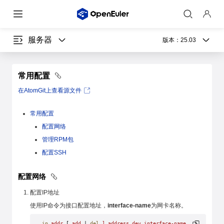
服务器
版本：
25.03
常用配置
在AtomGit上查看源文件
常用配置
配置网络
管理RPM包
配置SSH
配置网络
配置IP地址
使用IP命令为接口配置地址，
interface-name
为网卡名称。
ip
 addr
 [ 
add
 | 
del
 ]
 address
 dev
 interface-name