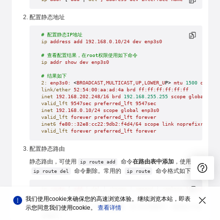
配置静态地址
# 配置静态IP地址
ip
 address
 add
 192.168.0.10/24
 dev
 enp3s0
# 查看配置结果，在root权限使用如下命令
ip
 addr
 show
 dev
 enp3s0
# 结果如下
2:
 enp3s0:
 <
BROADCAST,MULTICAST,UP,LOWER_U
P> 
mtu
 1500
 qdisc
 
link/ether
 52:54:00:aa:ad:4a
 brd
 ff:ff:ff:ff:ff:ff
inet
 192.168.202.248/16
 brd
 192.168.255.255
 scope
 global
 dyn
valid_lft
 9547sec
 preferred_lft
 9547sec
inet
 192.168.0.10/24
 scope
 global
 enp3s0
valid_lft
 forever
 preferred_lft
 forever
inet6
 fe80::32e8:cc22:9db2:f4d4/64
 scope
 link
 noprefixroute
valid_lft
 forever
 preferred_lft
 forever
配置静态路由
静态路由，可使用
命令
在路由表中添加
，使用
ip route add
命令删除。常用的
命令格式如下：
ip route del
ip route
ip
 route
 [ 
add
 | 
del
 | 
change
 | 
append
 | 
replace
 ]
 destinati
我们使用cookie来确保您的高速浏览体验。继续浏览本站，即表
在主机地址中添加一个静态路由
，在 root 权限下，使用以下命
示您同意我们使用cookie。
查看详情
令格式：