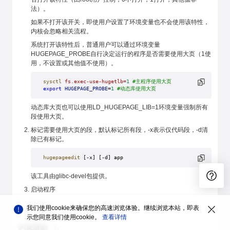
法）。
如果不打开该开关，即使用户设置了环境变量也不会使用该特性，
内核会忽略相关流程。
系统打开该特性后，普通用户可以通过环境变量
HUGEPAGE_PROBE自行决定运行的程序是否需要使用大页（1使
用，不设置或其他值不使用）。
sysctl
 fs.exec-use-hugetlb=
1
 #主程序使用大页
export
 HUGEPAGE_PROBE
=
1
 #动态库使用大页
动态库大页也可以使用LD_HUGEPAGE_LIB=1环境变量强制所有
段使用大页。
标记需要使用大页的段，默认标记所有段，-x表示仅代码段，-d清
除已有标记。
hugepageedit
 [-x] [-d] app
该工具由glibc-devel包提供。
启动程序
./app
我们使用cookie来确保您的高速浏览体验。继续浏览本站，即表
示您同意我们使用cookie。
查看详情
约束限制