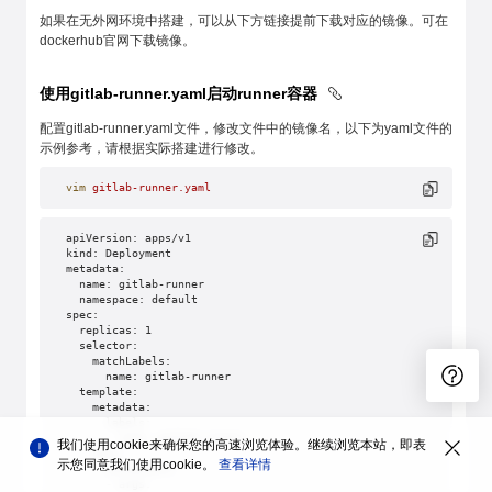
如果在无外网环境中搭建，可以从下方链接提前下载对应的镜像。可在
dockerhub官网下载镜像。
使用gitlab-runner.yaml启动runner容器
配置gitlab-runner.yaml文件，修改文件中的镜像名，以下为yaml文件的
示例参考，请根据实际搭建进行修改。
vim
 gitlab-runner.yaml
apiVersion: apps/v1
kind: Deployment
metadata:
  name: gitlab-runner
  namespace: default
spec:
  replicas: 1
  selector:
    matchLabels:
      name: gitlab-runner
  template:
    metadata:
      labels:
        name: gitlab-runner
我们使用cookie来确保您的高速浏览体验。继续浏览本站，即表
    spec:
示您同意我们使用cookie。
查看详情
      containers:
      - args: