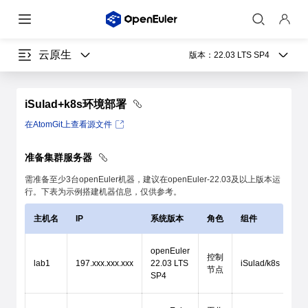
云原生
版本：
22.03 LTS SP4
iSulad+k8s环境部署
在AtomGit上查看源文件
准备集群服务器
需准备至少3台openEuler机器，建议在openEuler-22.03及以上版本运
行。下表为示例搭建机器信息，仅供参考。
主机名
IP
系统版本
角色
组件
openEuler
控制
lab1
197.xxx.xxx.xxx
22.03 LTS
iSulad/k8s
节点
SP4