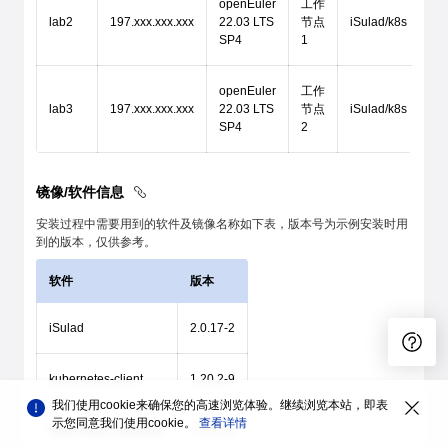
openEuler
工作
lab2
197.xxx.xxx.xxx
22.03 LTS
节点
iSulad/k8s
SP4
1
openEuler
工作
lab3
197.xxx.xxx.xxx
22.03 LTS
节点
iSulad/k8s
SP4
2
镜像/软件信息
安装过程中需要用到的软件及镜像名称如下表，版本号为示例安装时用
到的版本，仅供参考。
软件
版本
iSulad
2.0.17-2
kubernetes-client
1.20.2-9
我们使用cookie来确保您的高速浏览体验。继续浏览本站，即表
示您同意我们使用cookie。
查看详情
kubernetes-kubeadm
1.20.2-9