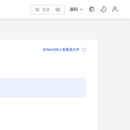
源码
中
在AtomGit上查看源文件