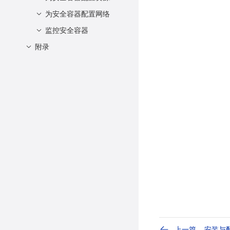
停止安全容器
为安全容器配置网络
资源共享
删除安全容器
限制资源
监控安全容器
tap设备网络支持
在容器中执行一条新
热插拔限制内存资源
kata IPVS子系统
附录
描述
的命令
用法
configuration-toml配置
说明
前置条件
接口列表
示例
上一篇
安装与