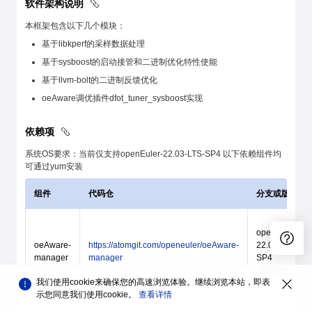
软件架构说明
本框架包含以下几个模块：
基于libkperf的采样数据处理
基于sysboost的启动接管和二进制优化特性使能
基于llvm-bolt的二进制反馈优化
oeAware调优插件dfot_tuner_sysboost实现
依赖项
系统OS要求：当前仅支持openEuler-22.03-LTS-SP4 以下依赖组件均
可通过yum安装
组件
代码仓
分支或版本
openEuler-
oeAware-
https://atomgit.com/openeuler/oeAware-
22.03-LTS-
manager
manager
SP4
v2.0.0-3
我们使用cookie来确保您的高速浏览体验。继续浏览本站，即表
示您同意我们使用cookie。
查看详情