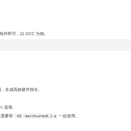
关组件即可，以 GCC 为例。
码，生成高效硬件指令。
crc 选项。
项需要和
一起使用。
-O3 -march=armv8.1-a
强