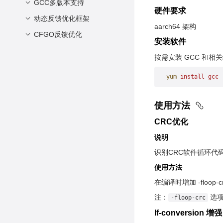
GCC多版本支持
软件要求
硬件要求
硬件要求
动态反馈优化框架
简介
aarch64 架构
环境准备
安装与部署
CFGO反馈优化
介绍
安装软件
安装Pin
使用方法
软件架构说明
1.1 特性描述
按需安装 GCC 和相
兼容性说明
依赖项
1.2 BOLTUSE
yum
 install
 gcc
使用流程
1.3 AutoBOLT
约束限制
1.4 PGO
使用方法
未来规划
1.5 LTO
CRC优化
1.6 静态编译
说明
2.1 采样反馈优化能力增
识别CRC软件循环代
强
使用方法
3.1 特性描述
在编译时增加 -floop-
3.2 下载安装步骤
注：
选
-floop-crc
4.1 特性描述
If-conversion 增
4.2 使用约束