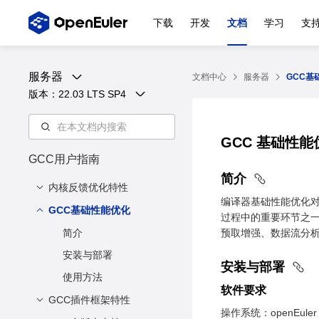
下载
开发
文档
学习
支
服务器
文档中心
服务器
GCC基
版本：
22.03 LTS SP4
GCC 基础性
GCC用户指南
简介
内核反馈优化特性
编译器基础性能优化
GCC基础性能优化
软件要求
过程中的重要环节之一。
硬件要求
简介
预取增强、数据流分
安装软件
安装与部署
安装与部署
使用方法
软件要求
GCC插件框架特性
操作系统：openEuler 2