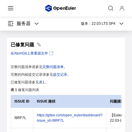
服务器
版本：
22.03 LTS SP4
已修复问题
在AtomGit上查看源文件
完整问题清单请参见
完整问题清单
。
完整的内核提交记录请参见
提交记录
。
已修复问题请参见
表1
。
表 1
修复问题列表
ISSUE ID
ISSUE 路径
问题描述
https://gitee.com/open_euler/dashboard?
【Eulermake
I9RF7L
issue_id=I9RF7L
22.03-LTS-