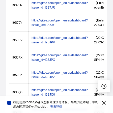
https://gitee.com/open_euler/dashboard?
【Eulermake
I9S7JR
issue_id=I9S7JR
openEuler-
https://gitee.com/open_euler/dashboard?
【Eulermake
I9S7JY
issue_id=I9S7JY
22.03-LTS-
https://gitee.com/open_euler/dashboard?
【22.03-LTS-S
I9SJPV
issue_id=I9SJPV
22.03-SP4中
https://gitee.com/open_euler/dashboard?
【22.03-LTS-
I9SJPX
issue_id=I9SJPX
SP4中相比22.
https://gitee.com/open_euler/dashboard?
【22.03-LTS-
I9SJPZ
issue_id=I9SJPZ
SP4中相比22.
https://gitee.com/open_euler/dashboard?
【22.03-LTS
I9SJQ0
issue_id=I9SJQ0
SP4中相比22.
我们使用cookie来确保您的高速浏览体验。继续浏览本站，即表
示您同意我们使用cookie。
查看详情
【22.03-LTS-
https://gitee.com/open_euler/dashboard?
I9SJQ2
在22.03-SP4