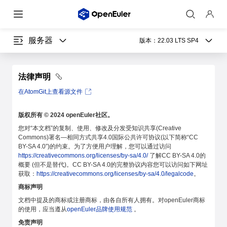
服务器
版本：
22.03 LTS SP4
法律声明
在AtomGit上查看源文件
版权所有 © 2024 openEuler社区。
您对“本文档”的复制、使用、修改及分发受知识共享(Creative
Commons)署名—相同方式共享4.0国际公共许可协议(以下简称“CC
BY-SA 4.0”)的约束。为了方便用户理解，您可以通过访问
https://creativecommons.org/licenses/by-sa/4.0/
了解CC BY-SA 4.0的
概要 (但不是替代)。CC BY-SA 4.0的完整协议内容您可以访问如下网址
获取：
https://creativecommons.org/licenses/by-sa/4.0/legalcode
。
商标声明
文档中提及的商标或注册商标，由各自所有人拥有。对openEuler商标
的使用，应当遵从
openEuler品牌使用规范
。
免责声明