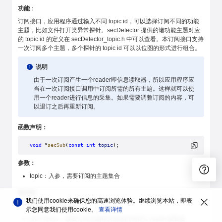
功能
：
订阅接口，应用程序通过输入不同 topic id，可以选择订阅不同的功能
主题，比如文件打开类异常探针。secDetector 提供的诸功能主题对应
的 topic id 的定义在 secDetector_topic.h 中可以查看。本订阅接口支持
一次订阅多个主题，多个探针的 topic id 可以以位图的形式进行组合。
说明
由于一次订阅产生一个reader即信息读取器，所以应用程序应
当在一次订阅接口调用中订阅所需的所有主题。这样就可以使
用一个reader进行信息的采集。如果需要调整订阅的内容，可
以退订之后再重新订阅。
函数声明：
void
 *
secSub
(
const
 int
 topic
);
参数：
topic：入参，需要订阅的主题集合
返回值：
我们使用cookie来确保您的高速浏览体验。继续浏览本站，即表
NULL：订阅失败
示您同意我们使用cookie。
查看详情
NOT NULL：读取订阅主题相关信息的GRPC reader读取器