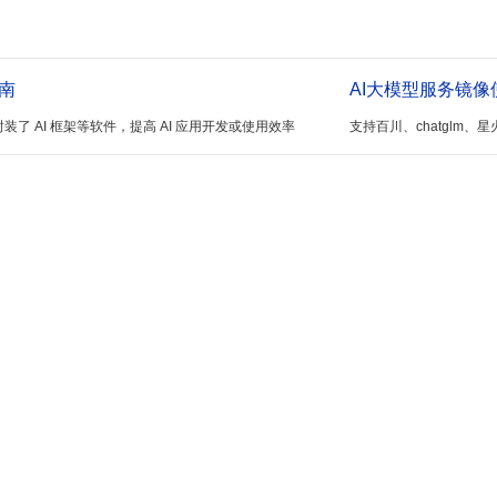
南
AI大模型服务镜像
器镜像封装了 AI 框架等软件，提高 AI 应用开发或使用效率
支持百川、chatglm、