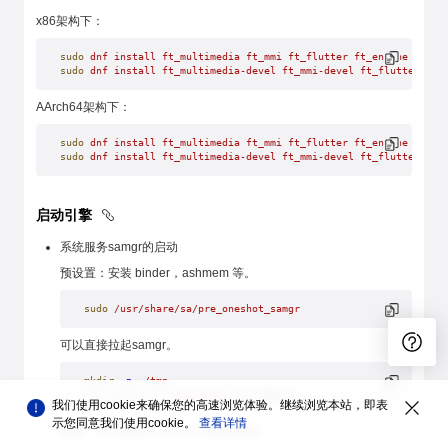
x86架构下：
sudo
 dnf
 install
 ft_multimedia
 ft_mmi
 ft_flutter
 ft_engine
 arkui
sudo
 dnf
 install
 ft_multimedia-devel
 ft_mmi-devel
 ft_flutter-dev
AArch64架构下：
sudo
 dnf
 install
 ft_multimedia
 ft_mmi
 ft_flutter
 ft_engine
 ft_ut
sudo
 dnf
 install
 ft_multimedia-devel
 ft_mmi-devel
 ft_flutter-dev
启动引擎
系统服务samgr的启动
预设置：安装 binder，ashmem 等。
sudo
 /usr/share/sa/pre_oneshot_samgr
可以直接拉起samgr。
mkdir
 -p
 ~/tmp
sudo
 samgr
 > 
~/tmp/samgr.log
 2>&1 &
我们使用cookie来确保您的高速浏览体验。继续浏览本站，即表
示您同意我们使用cookie。
查看详情
或者，自行配置为 service 再启动服务。