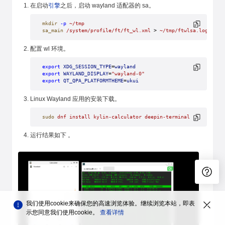
在启动
引擎
之后，启动 wayland 适配器的 sa。
mkdir
 -p
 ~/tmp
sa_main
 /system/profile/ft/ft_wl.xml
 > 
~/tmp/ftwlsa.log
 2>&1
配置 wl 环境。
export
 XDG_SESSION_TYPE
=
wayland
export
 WAYLAND_DISPLAY
=
"wayland-0"
export
 QT_QPA_PLATFORMTHEME
=
ukui
Linux Wayland 应用的安装下载。
sudo
 dnf
 install
 kylin-calculator
 deepin-terminal
运行结果如下 。
我们使用cookie来确保您的高速浏览体验。继续浏览本站，即表
示您同意我们使用cookie。
查看详情