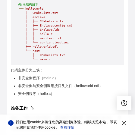
#目录结构如下
├──
 helloworld
│
   ├──
 CMakeLists.txt
│
   ├──
 enclave
│
   │
   ├──
 CMakeLists.txt
│
   │
   ├──
 Enclave.config.xml
│
   │
   ├──
 Enclave.lds
│
   │
   ├──
 hello.c
│
   │
   ├──
 manifest.txt
│
   │
   └──
 config_cloud.ini
│
   ├──
 helloworld.edl
│
   └──
 host
│
       ├──
 CMakeLists.txt
│
       └──
 main.c
代码主体分为三块：
非安全侧程序（main.c）
非安全侧与安全侧调用接口头文件（helloworld.edl）
安全侧程序（hello.c）
准备工作
除以上三部分主体代码外，还有编译工程文件（CMakeLists.txt）、开
我们使用cookie来确保您的高速浏览体验。继续浏览本站，即表
发者证书（SGX的Enclave.config.xml/Enclave.lds，鲲鹏的
示您同意我们使用cookie。
查看详情
manifest.txt/config_cloud.ini）。