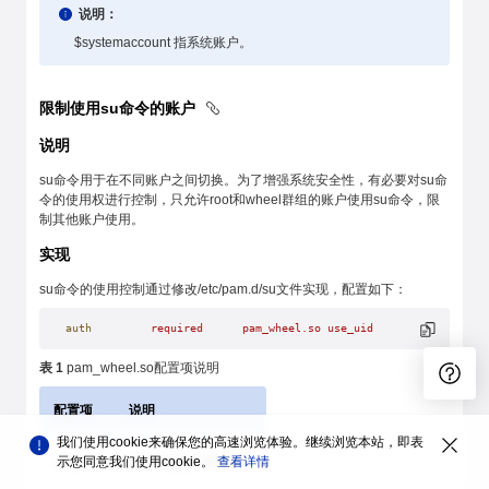
说明：
$systemaccount 指系统账户。
限制使用su命令的账户
说明
su命令用于在不同账户之间切换。为了增强系统安全性，有必要对su命
令的使用权进行控制，只允许root和wheel群组的账户使用su命令，限
制其他账户使用。
实现
su命令的使用控制通过修改/etc/pam.d/su文件实现，配置如下：
auth
         required
      pam_wheel.so
 use_uid
表 1
pam_wheel.so配置项说明
配置项
说明
我们使用cookie来确保您的高速浏览体验。继续浏览本站，即表
use_uid
示您同意我们使用cookie。
基于当前账户的uid。
查看详情