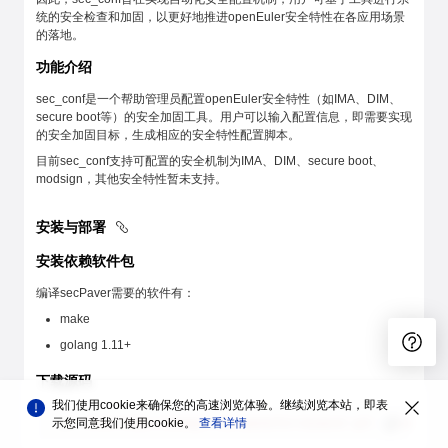
统的安全检查和加固，以更好地推进openEuler安全特性在各应用场景
的落地。
功能介绍
sec_conf是一个帮助管理员配置openEuler安全特性（如IMA、DIM、
secure boot等）的安全加固工具。用户可以输入配置信息，即需要实现
的安全加固目标，生成相应的安全特性配置脚本。
目前sec_conf支持可配置的安全机制为IMA、DIM、secure boot、
modsign，其他安全特性暂未支持。
安装与部署
安装依赖软件包
编译secPaver需要的软件有：
make
golang 1.11+
下载源码
我们使用cookie来确保您的高速浏览体验。继续浏览本站，即表
示您同意我们使用cookie。
查看详情
git
 clone
 https://atomgit.com/openeuler/secpaver.git
 -b
 sec_conf