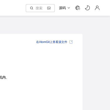
源码
中
在AtomGit上查看源文件
机内
。