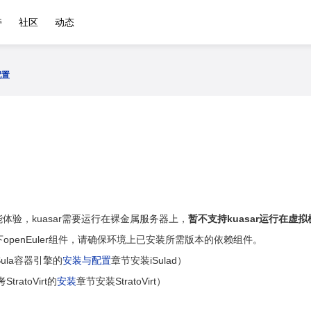
持
社区
动态
配置
体验，kuasar需要运行在裸金属服务器上，
暂不支持kuasar运行在虚拟
以下openEuler组件，请确保环境上已安装所需版本的依赖组件。
iSula容器引擎的
安装与配置
章节安装iSulad）
StratoVirt的
安装
章节安装StratoVirt）