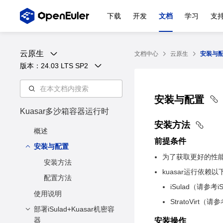
下载
开发
文档
学习
支
云原生
文档中心
云原生
安装与
版本：
24.03 LTS SP2
安装与配置
Kuasar多沙箱容器运行时
安装方法
概述
前提条件
安装与配置
为了获取更好的性能
安装方法
kuasar运行依赖
配置方法
iSulad（请参考
使用说明
StratoVirt（请参考
部署iSulad+Kuasar机密容
器
安装操作