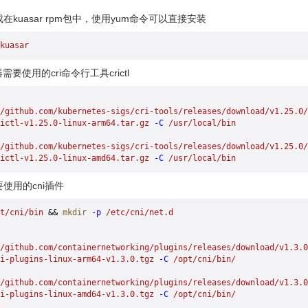
成在kuasar rpm包中，使用yum命令可以直接安装
kuasar
使用的cri命令行工具crictl
/github.com/kubernetes-sigs/cri-tools/releases/download/v1.25.0/
ictl-v1.25.0-linux-arm64.tar.gz
 -C
 /usr/local/bin
/github.com/kubernetes-sigs/cri-tools/releases/download/v1.25.0/
ictl-v1.25.0-linux-amd64.tar.gz
 -C
 /usr/local/bin
要使用的cni插件
t/cni/bin
 && 
mkdir
 -p
 /etc/cni/net.d
//github.com/containernetworking/plugins/releases/download/v1.3.0
i-plugins-linux-arm64-v1.3.0.tgz
 -C
 /opt/cni/bin/
//github.com/containernetworking/plugins/releases/download/v1.3.0
i-plugins-linux-amd64-v1.3.0.tgz
 -C
 /opt/cni/bin/