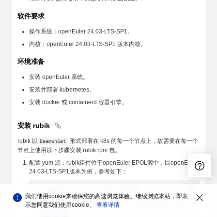
软件要求
操作系统：openEuler 24.03-LTS-SP1。
内核：openEuler 24.03-LTS-SP1 版本内核。
环境准备
安装 openEuler 系统。
安装并部署 kubernetes。
安装 docker 或 containerd 容器引擎。
安装 rubik
rubik 以
形式部署在 k8s 的每一个节点上，故需要在每一个
DaemonSet
节点上使用以下步骤安装 rubik rpm 包。
配置 yum 源：rubik组件位于openEuler EPOL源中，以openEuler
24.03-LTS-SP1版本为例，参考如下：
# openEuler 24.03-LTS-SP1 官方发布源
我们使用cookie来确保您的高速浏览体验。继续浏览本站，即表
name
=
openEuler24.03-LTS-SP1
baseurl
=
https://repo.openeuler.org/openEuler-24.03-LTS-SP1/e
示您同意我们使用cookie。
查看详情
enabled
=
1
gpgcheck
=
1