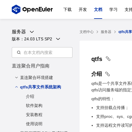
下载
开发
文档
学习
支
服务器
文档中心
服务器
qtfs
版本：
24.03 LTS SP2
qtfs
直连聚合用户指南
介绍
直连聚合环境搭建
qtfs是一个共享文
qtfs共享文件系统架构
1 硬件准备
qtfs访问服务端的
2 libvirt卸载架构图
介绍
qtfs的特性：
3 环境搭建
软件架构
支持挂载点传播；
4 环境重置
安装教程
支持proc、sys、
5 部分问题定位思路
使用说明
支持远程文件读写