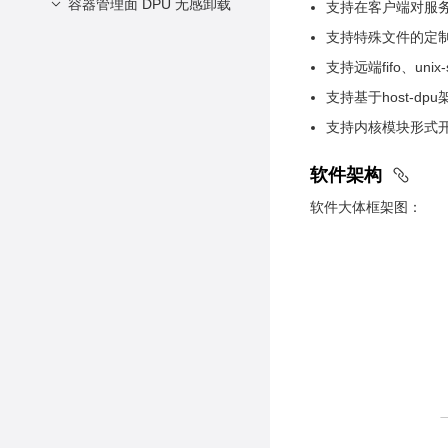
容器管理面 DPU 无感卸载
支持在客户端对服
容器管理面无感卸载部
支持特殊文件的定
署介绍
支持远端fifo、un
容器管理面无感卸载部
概述
支持基于host-d
署指导
架构介绍
支持内核模块形式
简介
软件架构
相关组件补丁介绍
容器管理面卸载操作
软件大体框架图：
指南