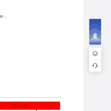
文件；
文档捉虫