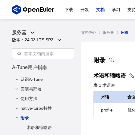
下载
开发
文档
学习
支
服务器
文档中心
服务器
附录
版本：
24.03 LTS SP2
附录
A-Tune用户指南
术语和缩略语
认识A-Tune
表 1
术语表
安装与部署
简介
术语
含
架构
使用方法
软硬件要求
支持特性与业务模型
环境准备
native-turbo特性
总体说明
profile
优
安装A-Tune
查询负载类型
附录
简介
部署A-Tune
分析负载类型并自优化
使用方法
术语和缩略语