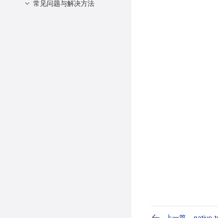
启动A-Tune
自定义模型
约束限制
常见问题与解决方法
启动A-Tune engine
查询profile
问题1：train命令训练模
型出错，提示“training
分部式部署
更新profile
data failed”
集群部署
激活profile
问题2：atune-adm无法
回滚profile
连接atuned服务
更新数据库
问题3：atuned服务无法
启动，提示“Job for
系统信息查询
atuned.service failed
参数自调优
because a timeout was
exceeded.”
上一篇
native