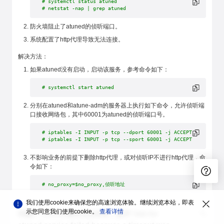
# systemctl status atuned
# netstat -nap | grep atuned
防火墙阻止了atuned的侦听端口。
系统配置了http代理导致无法连接。
解决方法：
如果atuned没有启动，启动该服务，参考命令如下：
# systemctl start atuned
分别在atuned和atune-adm的服务器上执行如下命令，允许侦听端
口接收网络包，其中60001为atuned的侦听端口号。
# iptables -I INPUT -p tcp --dport 60001 -j ACCEPT
# iptables -I INPUT -p tcp --sport 60001 -j ACCEPT
不影响业务的前提下删除http代理，或对侦听IP不进行http代理，命
令如下：
# no_proxy=$no_proxy,侦听地址
我们使用cookie来确保您的高速浏览体验。继续浏览本站，即表
示您同意我们使用cookie。
查看详情
问题3：atuned服务无法启动，提示“Job for