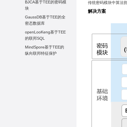
准备工作
BJCA基于TEE的密码模
传统密码模块中算法
cc_free_shared_memo
签名工具 sign_tool
块
开发步骤
解决方案
ry
GaussDB基于TEE的全
编译运行
cc_enclave_generate_r
密态数据库
andom
openLooKeng基于TEE
cc_enclave_seal_data
的联邦SQL
cc_enclave_unseal_dat
MindSpore基于TEE的
a
纵向联邦特征保护
cc_enclave_get_sealed
_data_size
cc_enclave_get_encryp
ted_text_size
cc_enclave_get_add_te
xt_size
cc_enclave_memory_in
_enclave
cc_enclave_memory_o