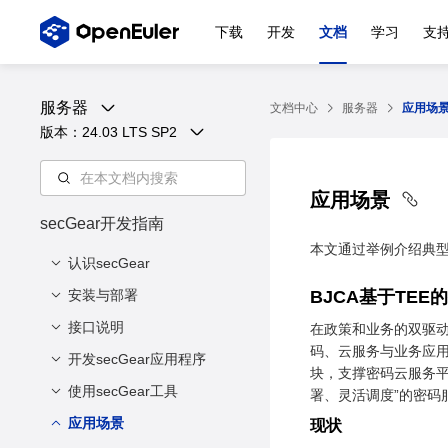
下载
开发
文档
学习
支
服务器
文档中心
服务器
应用场
版本：
24.03 LTS SP2
应用场景
secGear开发指南
本文通过举例介绍典型
认识secGear
安装与部署
概述
BJCA基于TE
架构介绍
接口说明
ARM环境
在政策和业务的双驱
码、云服务与业务应用
关键特性
X86环境
开发secGear应用程序
cc_enclave_create
块，支撑密码云服务平
缩略语
cc_enclave_destroy
使用secGear工具
下载样例
署、灵活调度”的密
cc_malloc_shared_me
目录结构说明
应用场景
代码生成工具
现状
mory
codegener