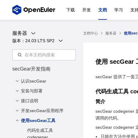
下载
开发
文档
学习
支
服务器
文档中心
服务器
使用sec
版本：
24.03 LTS SP2
使用 secGear
secGear开发指南
secGear 提供
认识secGear
安装与部署
概述
代码生成工具 cod
架构介绍
接口说明
ARM环境
简介
关键特性
X86环境
开发secGear应用程序
cc_enclave_create
secGear codeg
调用的代码。
缩略语
cc_enclave_destroy
使用secGear工具
下载样例
secGear codegen
cc_malloc_shared_me
目录结构说明
代码生成工具
mory
只能在方法中使用 pub
codegener