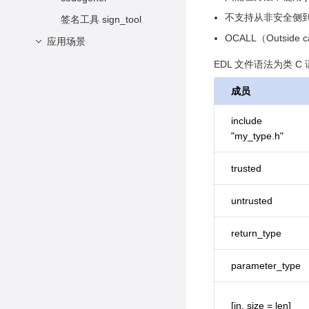
准备工作
不支持从非安全侧到安全
cc_free_shared_memo
签名工具 sign_tool
开发步骤
ry
OCALL（Outside 
应用场景
编译运行
cc_enclave_generate_r
BJCA基于TEE的密码模
EDL 文件语法为类 
andom
块
cc_enclave_seal_data
成员
GaussDB基于TEE的全
cc_enclave_unseal_dat
密态数据库
include
a
"my_type.h"
openLooKeng基于TEE
cc_enclave_get_sealed
的联邦SQL
_data_size
trusted
MindSpore基于TEE的
cc_enclave_get_encryp
纵向联邦特征保护
ted_text_size
untrusted
cc_enclave_get_add_te
return_type
xt_size
cc_enclave_memory_in
parameter_type
_enclave
cc_enclave_memory_o
[in, size = len]