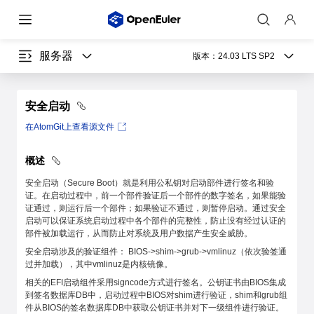
服务器
版本：
24.03 LTS SP2
安全启动
在AtomGit上查看源文件
概述
安全启动（Secure Boot）就是利用公私钥对启动部件进行签名和验
证。在启动过程中，前一个部件验证后一个部件的数字签名，如果能验
证通过，则运行后一个部件；如果验证不通过，则暂停启动。通过安全
启动可以保证系统启动过程中各个部件的完整性，防止没有经过认证的
部件被加载运行，从而防止对系统及用户数据产生安全威胁。
安全启动涉及的验证组件： BIOS->shim->grub->vmlinuz（依次验签通
过并加载），其中vmlinuz是内核镜像。
相关的EFI启动组件采用signcode方式进行签名。公钥证书由BIOS集成
到签名数据库DB中，启动过程中BIOS对shim进行验证，shim和grub组
件从BIOS的签名数据库DB中获取公钥证书并对下一级组件进行验证。