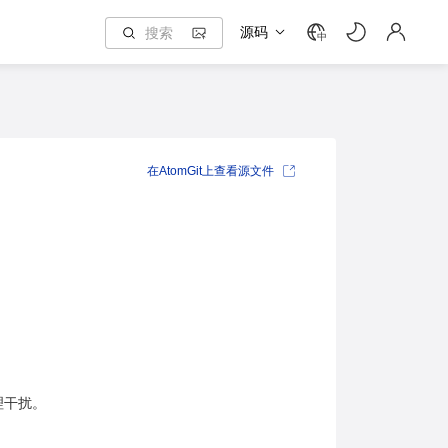
源码
中
在AtomGit上查看源文件
理干扰。