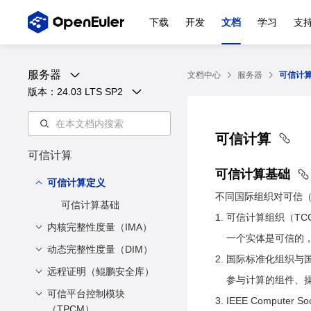
下载
开发
文档
学习
支
服务器
文档中心
服务器
可信计
版本：
24.03 LTS SP2
可信计算
可信计算
可信计算基础
可信计算定义
不同国际组织对可信（T
可信计算基础
可信计算组织（TC
内核完整性度量（IMA）
一个实体是可信的
动态完整性度量（DIM）
概述
国际标准化组织与国
接口说明
远程证明（鲲鹏安全库）
背景
参与计算的组件、
文件格式说明
术语说明
可信平台控制模块
介绍
IEEE Computer So
（TPCM）