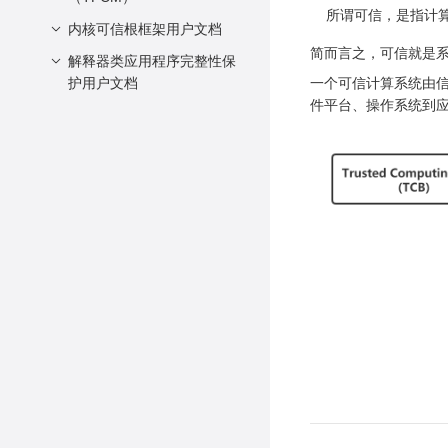
使用说明
特性简介
软件架构
所谓可信，是指计
内核可信根框架用户文档
背景
附录
如何使用
安装配置
简而言之，可信就是
功能描述
解释器类应用程序完整性保
概述
相关参数
护用户文档
一个可信计算系统由信
约束限制
特性介绍
接口定义
件平台、操作系统到
背景介绍
应用场景
特性范围
FAQ
特性介绍
接口说明
接口介绍
使用说明
特性范围
使用说明