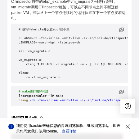
CTinpsector自带的ebpf_example中vm_migrate为例进行说明，
vm_migrate调用CTinpsector框架，可以在不同节点之间不断迁移
packet VM，可以从上一个节点迁移时的运行位置在下一个节点接着运
行。
# 编写Makefile并设置ebpf指令集
CFLAGS=-O2 -fno-inline -emit-llvm -I/usr/include/ctinspector/
LINKFLAGS=-march=bpf -filetype=obj
all: vm_migrate.o 
vm_migrate.o:
    clang $(CFLAGS) -c migrate.c -o - | llc $(LINKFLAGS) -o vm_m
clean:
    rm -f vm_migrate.o
# make进行编译构建
[root@openEuler ~]# make
clang
 -O2
 -fno-inline
 -emit-llvm
 -I/usr/include/ctinspector/
 -c
 
运行应用实例
我们使用cookie来确保您的高速浏览体验。继续浏览本站，即表
Node 1上运行vm_migrate
示您同意我们使用cookie。
查看详情