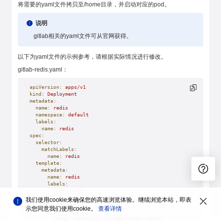
将需要的yaml文件拷贝至/home目录，并启动对应的pod。
说明
gitlab相关的yaml文件可从官网获得。
以下为yaml文件的示例参考，请根据实际情况进行修改。
gitlab-redis.yaml：
apiVersion:
 apps/v1
kind:
 Deployment
metadata:
  name:
 redis
  namespace:
 default
  labels:
    name:
 redis
spec:
  selector:
    matchLabels:
      name:
 redis
  template:
    metadata:
      name:
 redis
      labels:
        name:
 redis
    spec:
我们使用cookie来确保您的高速浏览体验。继续浏览本站，即表
      containers:
示您同意我们使用cookie。
查看详情
      -
 name:
 redis
        image:
 10.35.111.11:5000/redis:latest