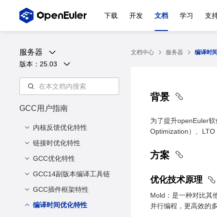
下载
开发
文档
学习
支
服务器
文档中心
服务器
编译时
版本：
25.03
背景
GCC用户指南
为了提升openEule
内核反馈优化特性
Optimization）、
链接时优化特性
简介
方案
安装与部署
GCC优化特性
背景
使用方法
方案
GCC14副版本编译工具链
简介
优化技术原理
兼容性说明
使能范围
安装与部署
GCC插件框架特性
简介
Mold：是一种对比其他链
注意事项
使用方法
方案设计
编译时间优化特性
软件要求
并行编程，更高效的