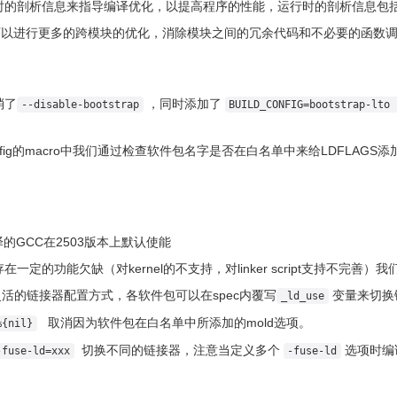
行时的剖析信息来指导编译优化，以提高程序的性能，运行时的剖析信息包
可以进行更多的跨模块的优化，消除模块之间的冗余代码和不必要的函数调
消了
，同时添加了
--disable-bootstrap
BUILD_CONFIG=bootstrap-lto 
m-config的macro中我们通过检查软件包名字是否在白名单中来给LDFLAGS添
译的GCC在2503版本上默认使能
在一定的功能欠缺（对kernel的不支持，对linker script支持不完善）我
活的链接器配置方式，各软件包可以在spec内覆写
变量来切换
_ld_use
取消因为软件包在白名单中所添加的mold选项。
%{nil}
切换不同的链接器，注意当定义多个
选项时编
-fuse-ld=xxx
-fuse-ld