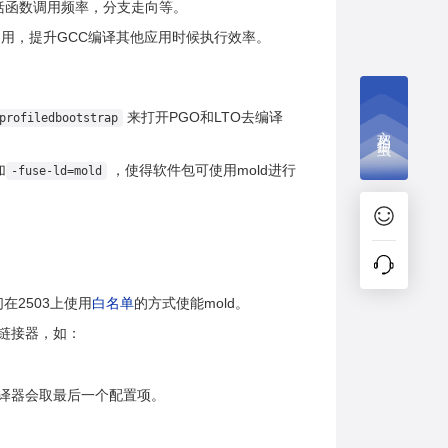
括函数调用频率，分支走向等。
用，提升GCC编译其他应用时候执行效率。
来打开PGO和LTO去编译
profiledbootstrap
文档捉虫
加
，使得软件包可使用mold进行
-fuse-ld=mold
们在2503上使用
白名单
的方式使能mold。
链接器，如：
译器会取最后一个配置项。