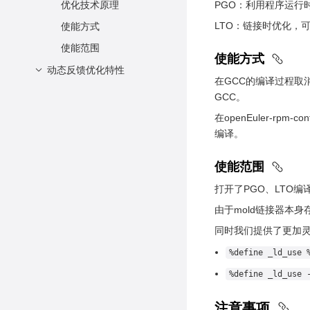
安装与部署
硬件要求
优化技术原理
PGO：利用程序运
使用方式
环境准备
LTO：链接时优化，
使能方式
scl工具
安装Pin
使能范围
使能方式
使用约束
动态反馈优化特性
在GCC的编译过程取
介绍
GCC。
软件架构说明
在openEuler-rp
编译。
依赖项
使用流程
使能范围
约束限制
打开了PGO、LTO编
未来规划
由于mold链接器本身存
同时我们提供了更加灵
%define _ld_use 
%define _ld_use 
注意事项