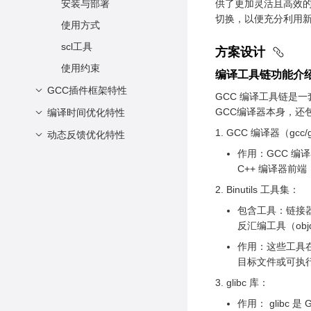
安装与部署
供了更加灵活且高效的编译
切换，以便充分利用新
使用方式
scl工具
方案设计
使用约束
编译工具链功能介
GCC插件框架特性
GCC 编译工具链是
GCC编译器本身，还
编译时间优化特性
软件要求
GCC 编译器（gcc/g+
硬件要求
动态反馈优化特性
优化技术原理
作用：GCC 编
环境准备
使能方式
介绍
C++ 编译器前
安装Pin
使能范围
软件架构说明
Binutils 工具集：
依赖项
包含工具：链接器
使用流程
反汇编工具（obj
约束限制
作用：这些工具
目标文件或可执行文
未来规划
glibc 库：
作用： glibc 