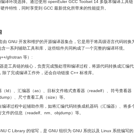
环境选择。通过使用 openEuler GCC Toolset 14 多版本编译
硬件特性，同时享受到 GCC 最新优化所带来的性能提升。
绍
一套由 GNU 开发和维护的开源编译器集合，它是用于将高级语言代码转换
包含一系列辅助工具和库，这些组件共同构成了一个完整的编译环境。
+/gfrotran 等）:
译器是工具链的核心，负责完成预处理和编译过程，将源代码转换成汇编代码或中
端，除了完成编译工作外，还会自动链接 C++ 标准库。
（ld）、汇编器（as）、目标文件格式查看器（readelf）、符号查看器（
dump）、尺寸查看工具（size）等。
在编译过程中起辅助作用，如将汇编代码转换成机器码（汇编器）、将多
件的信息（readelf、nm、objdump）等。
是 GNU C Library 的缩写，是 GNU 组织为 GNU 系统以及 Linux 