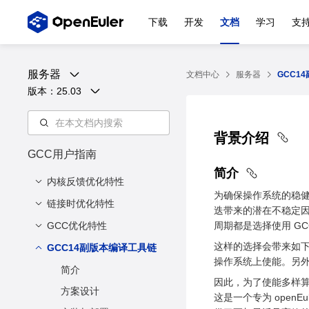
下载
开发
文档
学习
支
服务器
文档中心
服务器
GCC1
版本：
25.03
背景介绍
GCC用户指南
简介
内核反馈优化特性
为确保操作系统的稳
链接时优化特性
简介
迭带来的潜在不稳定因素
安装与部署
GCC优化特性
背景
周期都是选择使用 GCC
使用方法
这样的选择会带来如下
方案
GCC14副版本编译工具链
简介
操作系统上使能。另
兼容性说明
使能范围
安装与部署
简介
因此，为了使能多样算例新特
注意事项
使用方法
方案设计
这是一个专为 open