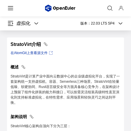
虚拟化
版本：
22.03 LTS SP4
StratoVirt介绍
在AtomGit上查看源文件
概述
StratoVirt是计算产业中面向云数据中心的企业级虚拟化平台，实现了一
套架构统一支持虚拟机、容器、Serverless三种场景。StratoVirt在轻量
低噪、软硬协同、Rust语言级安全等方面具备核心竞争力，在架构设计
上预留了组件化拼装的能力和接口，可以按需灵活组装高级特性直至演
化到支持标准虚拟化，在特性需求、应用场景和轻快灵巧之间达到平
衡。
架构说明
StratoVirt核心架构自顶向下分为三层：