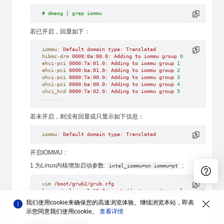
# dmesg | grep iommu
若已开启，回显如下：
iommu:
 Default
 domain
 type:
 Translated
hibmc-drm
 0000:0a:00.0:
 Adding
 to
 iommu
 group
 0
ehci-pci
 0000:7a:01.0:
 Adding
 to
 iommu
 group
 1
ehci-pci
 0000:ba:01.0:
 Adding
 to
 iommu
 group
 2
ohci-pci
 0000:7a:00.0:
 Adding
 to
 iommu
 group
 3
ohci-pci
 0000:ba:00.0:
 Adding
 to
 iommu
 group
 4
xhci_hcd
 0000:7a:02.0:
 Adding
 to
 iommu
 group
 5
......
若未开启，则没有回显或只显示如下信息：
iommu:
 Default
 domain
 type:
 Translated
开启IOMMU：
1.为Linux内核增加启动参数:
;
intel_iommu=on iommu=pt
vim
 /boot/grub2/grub.cfg
linux
 /vmlinuz-5.15.0+
 root=/dev/mapper/openeuler-root
 ro
 re
我们使用cookie来确保您的高速浏览体验。继续浏览本站，即表
2.重启Host OS;
示您同意我们使用cookie。
查看详情
加载 vfio-pci 内核模块