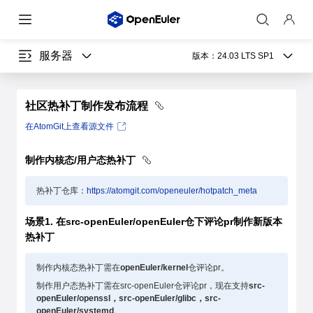
服务器
版本：
24.03 LTS SP1
社区热补丁制作发布流程
在AtomGit上查看源文件
制作内核态/用户态热补丁
热补丁仓库：
https://atomgit.com/openeuler/hotpatch_meta
场景1. 在src-openEuler/openEuler仓下评论pr制作新版本
热补丁
制作内核态热补丁需在
openEuler/kernel
仓评论pr。
制作用户态热补丁需在src-openEuler仓评论pr，现在支持
src-
openEuler/openssl，src-openEuler/glibc，src-
openEuler/systemd
。