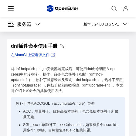
服务器
版本：
24.03 LTS SP1
dnf插件命令使用手册
在AtomGit上查看源文件
将dnf-hotpatch-plugin安装部署完成后，可使用dnf命令调用A-ops
ceres中的冷/热补丁操作，命令包含热补丁扫描（dnf hot-
updateinfo），热补丁状态设置及查询（dnf hotpatch ），热补丁应用
（dnf hotupgrade），内核升级前kabi检查（dnf upgrade-en）。本文
将介绍上述命令的具体使用方法。
热补丁包括ACC/SGL（accumulate/single）类型
ACC：增量补丁。目标高版本热补丁包含低版本热补丁所修
复问题。
SGL_xxx：单独补丁，xxx为issue id，如果有多个issue id，
用多个'_'拼接。目标修复issue id相关问题。