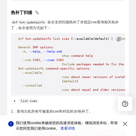
热补丁扫描
命令支持扫描热补丁并指定cve查询相关热补
dnf hot-updateinfo
丁，命令使用方式如下：
dnf
 hot-updateinfo
 list
 cves
 [--available(default) | 
--installed
General
 DNF
 options:
  -h,
 --help,
 --help-cmd
                        show
 command
 help
  --cve
 CVES,
 --cves
 CVES
                        Include
 packages
 needed
 to
 fix
 the
 given
Hot-updateinfo
 command-specific
 options:
  --available
                        cves
 about
 newer
 versions
 of
 installed
 p
                        (
default
)
  --installed
                        cves
 about
 equal
 and
 older
 versions
 of
 i
list cves
1、查询主机所有可修复的cve和对应的冷/热补丁。
[root@localhost ~]# dnf hot-updateinfo list cves
我们使用cookie来确保您的高速浏览体验。继续浏览本站，即表
# cve-id   level    cold-patch   hot-patch
示您同意我们使用cookie。
查看详情
Last
 metadata
 expiration
 check:
 2:39:04
 ago
 on
 2023年12月29日
 星期
CVE-2022-30594
  Important/Sec.
 kernel-4.19.90-2206.1.0.0153.oe1.