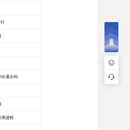
运行
器
文档捉虫
印出退出码
程
所用进程