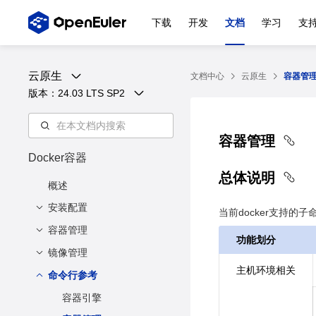
下载
开发
文档
学习
支
云原生
文档中心
云原生
容器管
版本：
24.03 LTS SP2
容器管理
Docker容器
总体说明
概述
安装配置
当前docker支持的
容器管理
注意事项
功能划分
基本安装配置
镜像管理
创建容器
主机环境相关
存储驱动配置
创建容器使用hook-spec
命令行参考
创建镜像
强制退出docker相关后
创建容器配置健康检查
查看镜像
容器引擎
台进程的影响