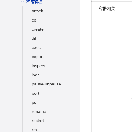
停止与删除容器
删除镜像
容器管理
系统掉电影响
容器相关
容器信息查询
attach
修改操作
cp
create
diff
exec
export
inspect
logs
pause-unpause
port
ps
rename
restart
rm