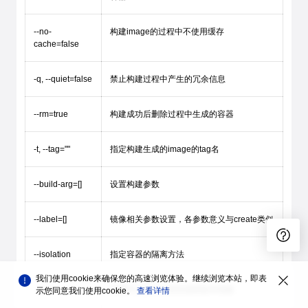
--no-
构建image的过程中不使用缓存
cache=false
-q, --quiet=false
禁止构建过程中产生的冗余信息
--rm=true
构建成功后删除过程中生成的容器
-t, --tag=""
指定构建生成的image的tag名
--build-arg=[]
设置构建参数
--label=[]
镜像相关参数设置，各参数意义与create类似
--isolation
指定容器的隔离方法
我们使用cookie来确保您的高速浏览体验。继续浏览本站，即表
--pull
构建时总是尝试获取最新版本镜像
示您同意我们使用cookie。
查看详情