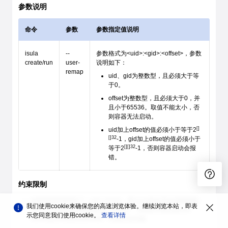
参数说明
命令
参数
参数指定值说明
isula
--
参数格式为<uid>:<gid>:<offset>，参数
create/run
user-
说明如下：
remap
uid、gid为整数型，且必须大于等
于0。
offset为整数型，且必须大于0，并
且小于65536。取值不能太小，否
则容器无法启动。
uid加上offset的值必须小于等于2
32
-1，gid加上offset的值必须小于
32
等于2
-1，否则容器启动会报
错。
约束限制
如果系统容器指定了--user-remap，那么rootfs目录必须能够被--
我们使用cookie来确保您的高速浏览体验。继续浏览本站，即表
user-remap指定的uid/gid用户所访问，否则会导致容器user
示您同意我们使用cookie。
查看详情
namespace无法访问rootfs，容器启动失败。