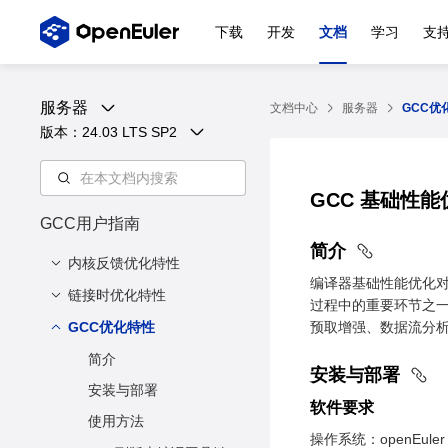
下载
开发
文档
学习
支
服务器
文档中心
服务器
GCC优
版本：
24.03 LTS SP2
GCC 基础性
GCC用户指南
简介
内核反馈优化特性
编译器基础性能优化
链接时优化特性
简介
过程中的重要环节之一。
安装与部署
GCC优化特性
背景
预取增强、数据流分
使用方法
方案
简介
安装与部署
兼容性说明
使能范围
安装与部署
软件要求
注意事项
使用方法
操作系统：openEuler 