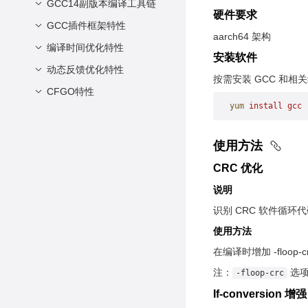
GCC14副版本编译工具链
硬件要求
GCC插件框架特性
简介
aarch64 架构
方案设计
编译时间优化特性
软件要求
安装软件
安装与部署
硬件要求
动态反馈优化特性
优化技术原理
按需安装 GCC 和相
使用方式
环境准备
使能方式
CFGO特性
介绍
yum
 install
 gcc
scl工具
安装Pin
使能范围
软件架构说明
简介
使用约束
依赖项
安装与部署
使用方法
使用流程
使用方法
CRC 优化
约束限制
兼容性说明
说明
未来规划
识别 CRC 软件循
使用方法
在编译时增加 -floop-
注：
选
-floop-crc
If-conversion 增