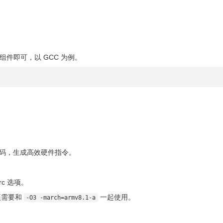
关组件即可，以 GCC 为例。
环代码，生成高效硬件指令。
crc 选项。
项需要和
一起使用。
-O3 -march=armv8.1-a
强