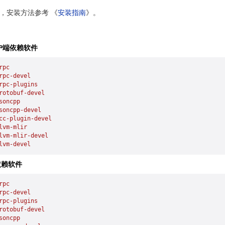
系统，安装方法参考 《
安装指南
》。
户端依赖软件
rpc
rpc-devel
rpc-plugins
rotobuf-devel
soncpp
soncpp-devel
cc-plugin-devel
lvm-mlir
lvm-mlir-devel
lvm-devel
依赖软件
rpc
rpc-devel
rpc-plugins
rotobuf-devel
soncpp