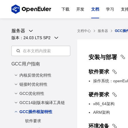
下载
开发
文档
学习
支
服务器
文档中心
服务器
GCC插
版本：
24.03 LTS SP2
安装与部署
GCC用户指南
软件要求
内核反馈优化特性
操作系统：openEul
链接时优化特性
简介
安装与部署
GCC优化特性
背景
硬件要求
使用方法
方案
GCC14副版本编译工具链
简介
x86_64架构
兼容性说明
使能范围
安装与部署
GCC插件框架特性
简介
ARM架构
注意事项
使用方法
方案设计
软件要求
环境准备