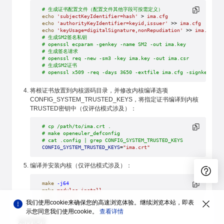
# 生成证书配置文件（配置文件其他字段可按需定义）
echo
 'subjectKeyIdentifier=hash'
 > 
ima.cfg
echo
 'authorityKeyIdentifier=keyid,issuer'
 >> 
ima.cfg
echo
 'keyUsage=digitalSignature,nonRepudiation'
 >> 
ima.cfg
# 生成SM2签名私钥
# openssl ecparam -genkey -name SM2 -out ima.key
# 生成签名请求
# openssl req -new -sm3 -key ima.key -out ima.csr
# 生成SM2证书
# openssl x509 -req -days 3650 -extfile ima.cfg -signkey ima
将根证书放置到内核源码目录，并修改内核编译选项
CONFIG_SYSTEM_TRUSTED_KEYS，将指定证书编译到内核
TRUSTED密钥中（仅评估模式涉及）：
# cp /path/to/ima.crt .
# make openeuler_defconfig
# cat .config | grep CONFIG_SYSTEM_TRUSTED_KEYS
CONFIG_SYSTEM_TRUSTED_KEYS
=
"ima.crt"
编译并安装内核（仅评估模式涉及）：
make
 -j64
make
 modules_install
make
 install
我们使用cookie来确保您的高速浏览体验。继续浏览本站，即表
示您同意我们使用cookie。
查看详情
如何使用