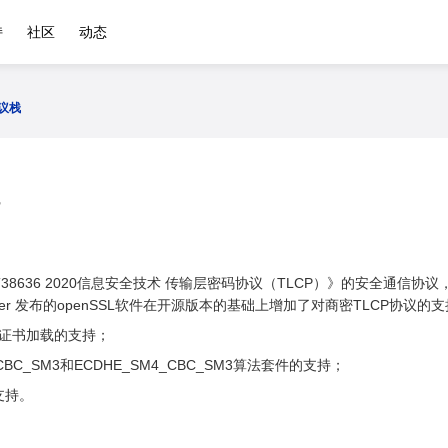
持
社区
动态
协议栈
/T38636 2020信息安全技术 传输层密码协议（TLCP）》的安全通信
uler 发布的openSSL软件在开源版本的基础上增加了对商密TLCP协议
双证书加载的支持；
CBC_SM3和ECDHE_SM4_CBC_SM3算法套件的支持；
支持。