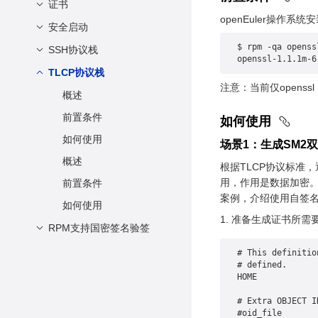
证书
PAM配置用户口令加密
轻量入侵检测（AIDE）
openEuler操作系统
shadow配置用户口令加
安全启动
概述
密
$ rpm -qa openss
前置条件
SSH协议栈
约束限制
openssl-1.1.1m-6
libuser配置用户口令加
如何使用
前置条件
TLCP协议栈
概述
密
注意：当前仅openssl 
生成密钥和证书
前置条件
概述
编译shim组件
如何使用
前置条件
如何使用
UEFI文件商密签名
如何使用
场景1：生成SM2
安全启动
概述
根据TLCP协议标准
用，作用是数据加密。CA
前置条件
案例，介绍使用自签名
如何使用
准备生成证书所需要使用
RPM支持国密签名验签
概述
# This definitio
# defined.
前置条件
使用方法
# Extra OBJECT I