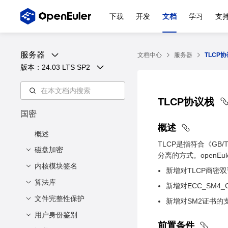
下载
开发
文档
学习
支
服务器
文档中心
服务器
TLCP
版本：
24.03 LTS SP2
TLCP协议栈
国密
概述
概述
TLCP是指符合《GB
磁盘加密
分离的方式。openE
内核模块签名
概述
新增对TLCP商密
前置条件
算法库
概述
新增对ECC_SM4_
如何使用
前置条件
文件完整性保护
openSSL加密接口
新增对SM2证书的
如何使用
内核加密接口
用户身份鉴别
内核完整性度量架构
前置条件
（IMA）