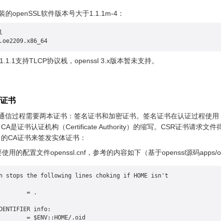
安装的openSSL软件版本号大于1.1.1m-4：
l
.oe2209.x86_64
1.1.1支持TLCP协议栈，openssl 3.x版本暂未支持。
双证书
，通信过程需要两本证书：签名证书和加密证书。签名证书在认证过程使
是证书认证机构（Certificate Authority）的缩写。CSR证书
的CA证书来签发实体证书：
的配置文件openssl.cnf，参考的内容如下（基于openssl源码apps/ope
n stops the following lines choking if HOME isn't
HOME			= .
DENTIFIER info:
#oid_file		= $ENV::HOME/.oid