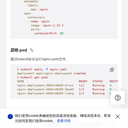
    metadata:
      labels:
        app:
 nginx
    spec:
      containers:
      -
 name:
 nginx
        image:
 nginx:1.14.2
        ports:
        -
 containerPort:
 80
启动 pod
通过kubectl命令运行nginx.yaml文件。
$
 kubectl
 apply
 -f
 nginx.yaml
deployment.apps/nginx-deployment
 created
$
 kubectl
 get
 pods
NAME
                                READY
   STATUS
    RESTARTS
  
nginx-deployment-66b6c48dd5-6rnwz
   1/1
     Running
   0
         
nginx-deployment-66b6c48dd5-9pq49
   1/1
     Running
   0
         
nginx-deployment-66b6c48dd5-lvmng
   1/1
     Running
   0
         
我们使用cookie来确保您的高速浏览体验。继续浏览本站，即表
上一篇
下一篇
示您同意我们使用cookie。
查看详情
拆除集群
基于containerd部署集