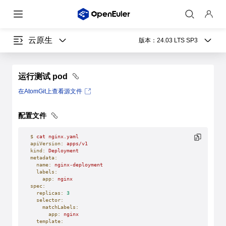
云原生
版本：
24.03 LTS SP3
运行测试 pod
在AtomGit上查看源文件
配置文件
$
 cat
 nginx.yaml
apiVersion:
 apps/v1
kind:
 Deployment
metadata:
  name:
 nginx-deployment
  labels:
    app:
 nginx
spec:
  replicas:
 3
  selector:
    matchLabels:
      app:
 nginx
  template: